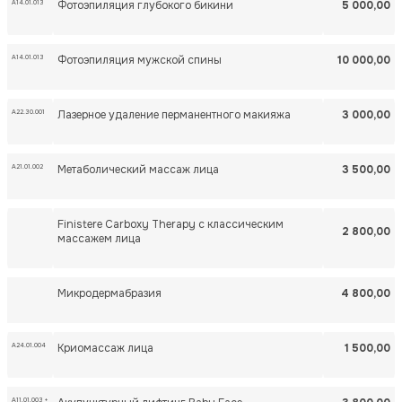
A14.01.013
Фотоэпиляция глубокого бикини
5 000,00
A14.01.013
Фотоэпиляция мужской спины
10 000,00
А22.30.001
Лазерное удаление перманентного макияжа
3 000,00
А21.01.002
Метаболический массаж лица
3 500,00
Finistere Carboxy Therapy с классическим
2 800,00
массажем лица
Микродермабразия
4 800,00
А24.01.004
Криомассаж лица
1 500,00
A11.01.003 +