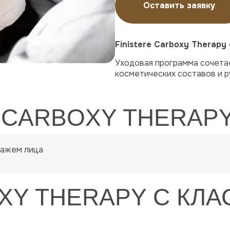
Оставить заявку
Finistere Carboxy Therapy
Уходовая программа сочета
косметических составов и р
E CARBOXY THERAP
ссажем лица
OXY THERAPY С КЛ