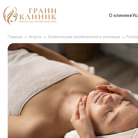
О клинике
Ус
Главная
Услуги
Эстетическая косметология и эпиляция
Finis