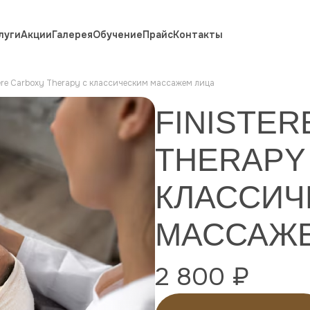
луги
Акции
Галерея
Обучение
Прайс
Контакты
tere Carboxy Therapy с классическим массажем лица
FINISTE
THERAPY
КЛАССИЧ
МАССАЖЕ
2 800 ₽