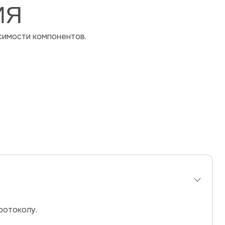
ИЯ
симости компонентов.
ротоколу.